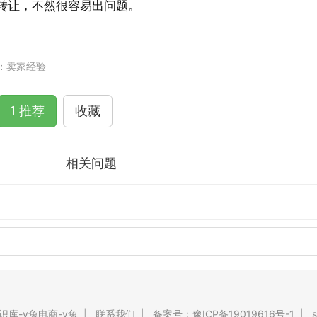
转让，不然很容易出问题。
：
卖家经验
1 推荐
收藏
相关问题
识库-v兔电商-v兔
|
联系我们
|
备案号：豫ICP备19019616号-1
|
s