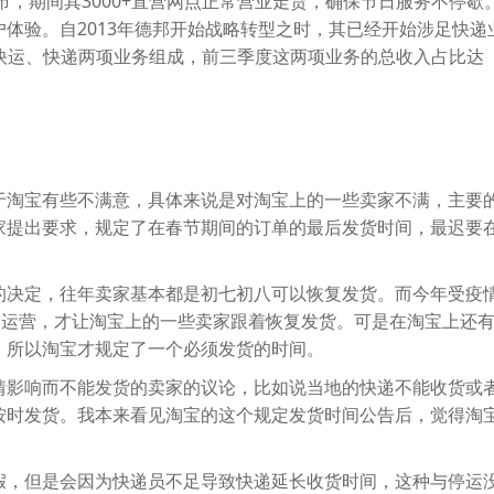
市，期间其3000+直营网点正常营业走货，确保节日服务不停歇
体验。自2013年德邦开始战略转型之时，其已经开始涉足快递
务由快运、快递两项业务组成，前三季度这两项业务的总收入占比达
于淘宝有些不满意，具体来说是对淘宝上的一些卖家不满，主要
提出要求，规定了在春节期间的订单的最后发货时间，最迟要在
的决定，往年卖家基本都是初七初八可以恢复发货。而今年受疫
常运营，才让淘宝上的一些卖家跟着恢复发货。可是在淘宝上还
，所以淘宝才规定了一个必须发货的时间。
情影响而不能发货的卖家的议论，比如说当地的快递不能收货或
按时发货。我本来看见淘宝的这个规定发货时间公告后，觉得淘
假，但是会因为快递员不足导致快递延长收货时间，这种与停运