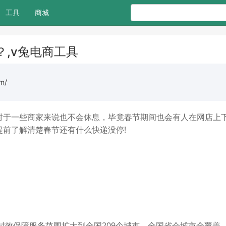
工具
商城
,v兔电商工具
m/
对于一些商家来说也不会休息，毕竟春节期间也会有人在网店上
前了解清楚春节还有什么快递没停!
将时效保障服务范围扩大到全国209个城市，全国省会城市全覆盖