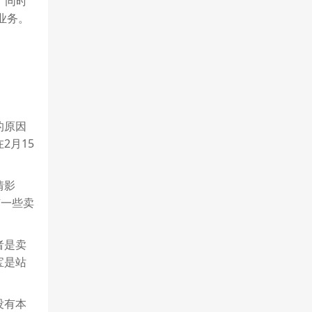
。同时
业务。
的原因
2月15
情影
有一些卖
者是卖
宝是站
没有本