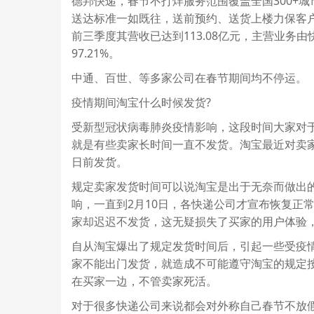
德邦快递，春节不打烊服务范围覆盖全国300+城
送达标准一如既往，送前预约、送货上楼力保客户
前三季度其营收已达到113.08亿元，主营业
97.21%。
中通、百世、等多家公司在春节期间均不停运。
疫情期间淘宝什么时候发货?
受新型冠状病毒肺炎疫情影响，这段时间大家对
就是有些卖家长时间一直不发货。淘宝最近对卖家
日前发货。
规定卖家发货时间可以说淘宝是出于无奈而做出
响，一直到2月10日，各快递公司才宣布恢复正
家却迟迟不发货，这无疑损失了买家的用户体验
自从淘宝爆出了规定发货时间后，引起一些受疫
家不能出门发货，就造成不可能遵守淘宝的规定
在买家一边，不管卖家死活。
对于很多快递公司来说都会对外称自己春节不放