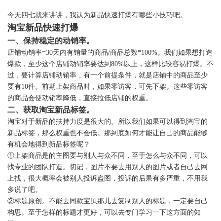
今天四七就来讲讲，我认为新品快速打爆有哪些小技巧吧。
淘宝新品快速打爆
一、保持稳定的动销率。
店铺动销率=30天内有销量的商品/商品总数*100%。我们如果想打造
爆款，至少这个店铺动销率要达到80%以上，这样比较容易打爆。不
过，要计算店铺动销率，有一个前提条件，就是店铺中的商品至少
要有10件。前期上架商品时，如果零访客，可先下架。这些零访客
的商品会使动销率降低，直接拉低店铺的权重。
二、获取淘宝新品标签。
淘宝对于新品的扶持力度是很大的。所以我们如果可以得到淘宝的
新品标签，那么权重也不会低。那到底如何才能让自己的商品能够
有机会地得到新品标签呢？
①上架商品是的主图要与别人与众不同，至于怎么与众不同，可以
找专业的团队打造。切记，图片不要去用别人的图片或者自己去网
上找，很大概率会被别人投诉盗图，投诉的后果有多严重，不用我
多说了吧。
②标题原创。不能去同款宝贝那儿去复制别人的标题，一定要自己
构思。至于怎样的标题才更好，可以去专门学习一下这方面的知