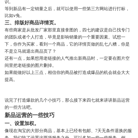
识。
等到新品有一定销量之后，就可以使用一些第三方网站进行打标，
比如v兔。
三、排版好商品详情页。
有些商家是从批发厂家那里直接拿图的，四七的建议是自己找专门
的团队或者个人打造，毕竟是影响销量的一个重要因素。试想一
下，你作为买家，看到一个商品，它的详情页做的乱七八糟，你是
不是立马就退出商品页了？
还有一点，如果想用老链接的人气推出新商品时，一定要在图片空
间里把老链接的图片删掉。
如果能做好以上三点，相信你的商品被打造成爆品的机会就会大大
提高。
说完了打造爆款的几个小技巧，那么接下来四七就来讲讲新品运营
的一些方法吧。
新品运营的一些技巧
一、设置加权。
像现在淘宝的大部分商品，基本上已经有包邮、7天无条件退换的服
务。我们除了设置这两项服务之外，可以多加一些一些服务，例