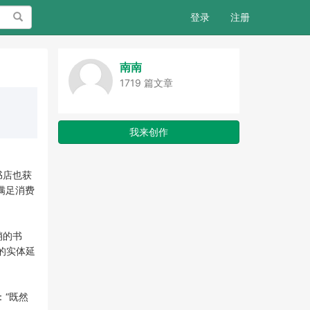
搜索
登录
注册
南南
1719 篇文章
我来创作
书店也获
满足消费
销的书
的实体延
“既然