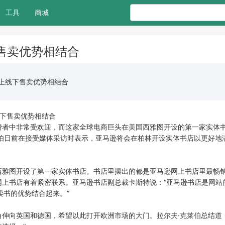
工具
商城
售卖优势相结合
上线下售卖优势相结合
线下售卖优势相结合
者中非常受欢迎，而这家全球电商巨头在美国西雅图开设的第一家实体
伯日前在接受媒体采访时表示，亚马逊将会在柏林开设实体书店以更好地
西雅图开设了第一家实体书店。书店里摆出的都是亚马逊网上书店里最畅
网上书店有着紧密联系。亚马逊书店副总裁卡斯特说：“亚马逊书店是网站
卖书的优势结合起来。”
向英国和德国，希望以此打开欧洲市场的大门。拉尔夫·克莱伯总结道：