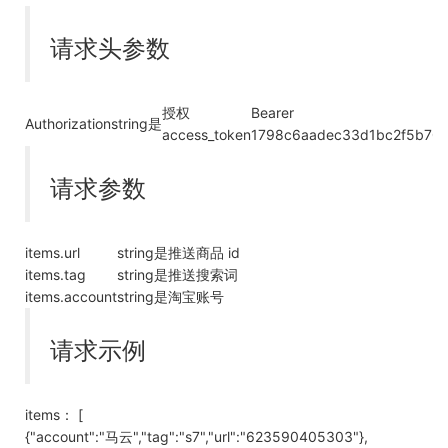
请求头参数
授权
Bearer
Authorization
string
是
access_token
1798c6aadec33d1bc2f5b707
请求参数
items.url
string
是
推送商品 id
items.tag
string
是
推送搜索词
items.account
string
是
淘宝账号
请求示例
items： [
{"account":"马云","tag":"s7","url":"623590405303"},