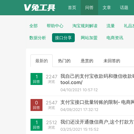
(current)
首页
问答
文章
话题
全部
帮助中心
淘宝规则解读
流量
礼品
数据分析
接口分享
网站加盟
电商资讯
最新的
热门的
悬赏的
未回答的
我自己的支付宝收款码和微信收款码
1
2247
回答
浏览
tool.com/
04/10/2021 10:57:12
支付宝接口批量转账的限制- 电商网站vv
0
2547
回答
浏览
04/09/2021 17:32:12
我们还没开通微信商户,这个打款
1
2512
回答
浏览
03/25/2021 15:15:52