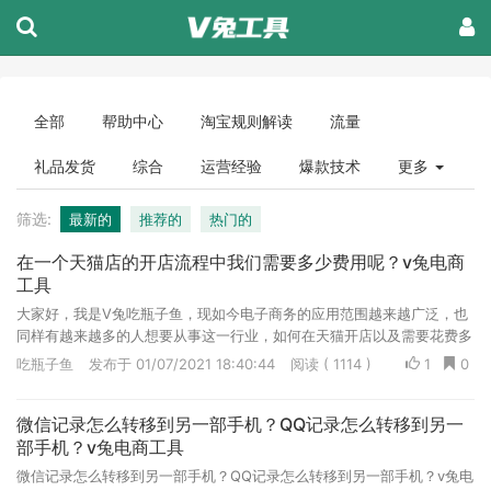
全部
帮助中心
淘宝规则解读
流量
礼品发货
综合
运营经验
爆款技术
更多
筛选:
最新的
推荐的
热门的
在一个天猫店的开店流程中我们需要多少费用呢？v兔电商
工具
大家好，我是V兔吃瓶子鱼，现如今电子商务的应用范围越来越广泛，也
同样有越来越多的人想要从事这一行业，如何在天猫开店以及需要花费多
少成为了大多数人的问题，下面我们一起来了解下吧。v兔电商工具出
吃瓶子鱼
发布于 01/07/2021 18:40:44
阅读 ( 1114 )
1
0
品，更多干货: http://ask.vv-tool.com/
微信记录怎么转移到另一部手机？QQ记录怎么转移到另一
部手机？v兔电商工具
微信记录怎么转移到另一部手机？QQ记录怎么转移到另一部手机？v兔电