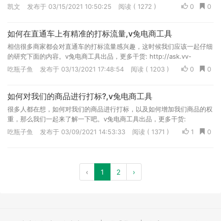
凯文
发布于 03/15/2021 10:50:25
阅读 ( 1272 )
0
0
如何在直通车上有精准的打标流量,v兔电商工具
相信很多商家都会对直通车的打标流量感兴趣，这时候我们应该一起仔细
的研究下面的内容。v兔电商工具出品，更多干货: http://ask.vv-
tool.com/
吃瓶子鱼
发布于 03/13/2021 17:48:54
阅读 ( 1203 )
0
0
如何对我们的商品进行打标?,v兔电商工具
很多人都在想，如何对我们的商品进行打标，以及如何增加我们商品的权
重，那么我们一起来了解一下吧。v兔电商工具出品，更多干货:
http://ask.vv-tool.com/
吃瓶子鱼
发布于 03/09/2021 14:53:33
阅读 ( 1371 )
1
0
‹
1
2
›