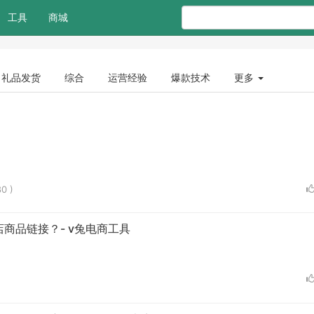
工具
商城
礼品发货
综合
运营经验
爆款技术
更多
0 )
商品链接？- v兔电商工具