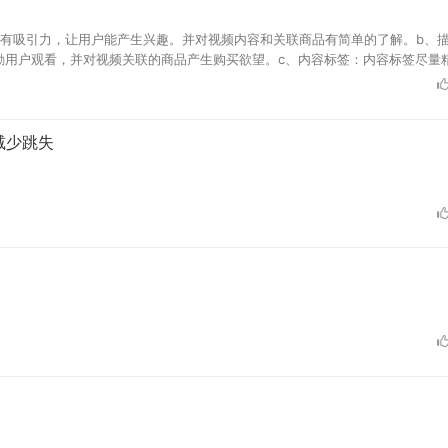
具有吸引力，让用户能产生兴趣。并对视频内容和关联商品有简单的了解。b、
励用户观看，并对视频关联的商品产生购买欲望。c、内容标签：内容标签尽量
人群为必填，视频主体、拍摄地点和有效期为选填） d、视频封面：封面一定
具吸引力的精彩瞬间，不要有模糊和失帧。
减少跳失