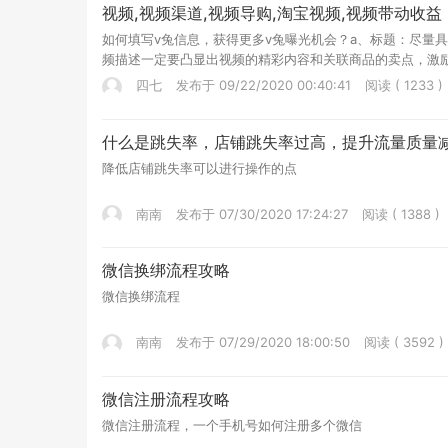
视频,视频渠道,视频导购,淘宝视频,视频带动收益
如何填写v兔信息，获得更多v兔曝光机会？a、标题：尽量
频描述一定要凸显出视频的精彩内容和关联商品的卖点，激
在导购渠道推荐的时候推送给最适合的人群。（风格、领域和
四七
发布于 09/22/2020 00:40:41
阅读 ( 1233 )
文字！一定不能出现文字！一定不能出现文字！选取视频最
什么是跳失率，店铺跳失率过高，提升流量质量
降低店铺跳失率可以进行操作的点
南南
发布于 07/30/2020 17:24:27
阅读 ( 1388 )
微信换绑流程攻略
微信换绑流程
南南
发布于 07/29/2020 18:00:50
阅读 ( 3592 )
微信注册流程攻略
微信注册流程，一个手机号如何注册多个微信