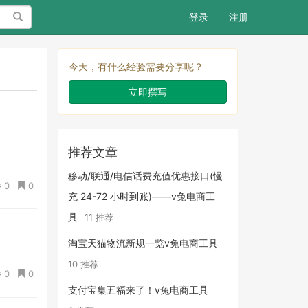
搜索
登录
注册
今天，有什么经验需要分享呢？
立即撰写
推荐文章
移动/联通/电信话费充值优惠接口(慢
0
0
充 24-72 小时到账)——v兔电商工
具
11 推荐
淘宝天猫物流新规一览v兔电商工具
10 推荐
0
0
支付宝集五福来了！v兔电商工具