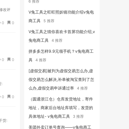
6 推荐
修改评
V兔工具之旺旺照妖镜功能介绍v兔电
商工具
5 推荐
0
0
V兔工具之猜你喜欢卡首屏功能介绍,v
兔电商工具
4 推荐
拼多多怎样9.9元领手机？v兔电商工
具
0
0
4 推荐
[虚假交易]被判为虚假交易怎么办,虚
假交易怎么解决,补单被淘宝查到了怎
:
么办,虚假交易申诉通过率
4 推荐
0
0
（圆通浙江仓）仓库发货地址，寄件
地址，商家后台地址库填写，发货的
具体地址- v兔电商工具
3 推荐
干货:
美团外卖订单号查询——v兔电商工