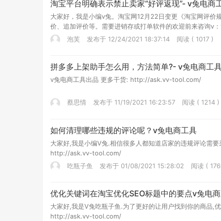
淘宝平台明确表示禁止卖家“好评返现”- v兔电商
大家好，我是小编v兔。淘宝网12月22日变更《淘宝网评
价、追加评价等。需要进销存或打单软件的欢迎前来咨询v：vtupaofu
泡芙
发布于 12/24/2021 18:37:14
阅读 ( 1017 )
拼多多上架助手怎么用，方法简单?- v兔电商工
v兔电商工具出品 更多干货: http://ask.vv-tool.com/
蔡思情
发布于 11/19/2021 16:23:57
阅读 ( 1214 )
如何清理哪些违规的评论呢？v兔电商工具
大家好,我是小编V兔.相信很多人都知道店家的违规评论需要
http://ask.vv-tool.com/
吃瓶子鱼
发布于 01/08/2021 15:28:02
阅读 ( 176
优化关键词在淘宝优化SEO标题中的要点v兔电
大家好,我是V兔吃瓶子鱼.为了更好的让用户找到你的商品,
http://ask.vv-tool.com/