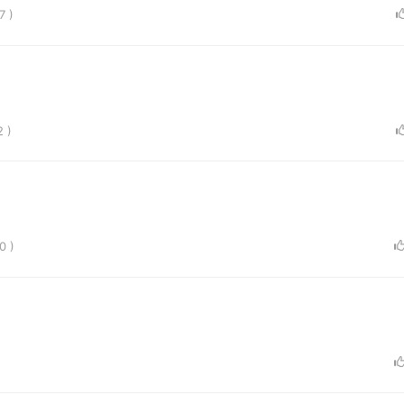
7 )
 )
0 )