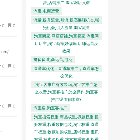
营,店铺推广,淘宝网店入驻
淘宝,电商运营
流量,提升流量,引流,提高展现机会,曝
0
0
光机会,引入流量,淘宝流量
淘宝商家,网店店铺,淘宝卖家,淘宝网
店店主,淘宝商家好做吗,店铺运营没
效果
om/
拼多多,电商运营,电商
0
0
直通车优化，直通车推广，直通车怎
么优化
淘宝客推广有效果吗,淘宝客推广怎
么收费,淘宝客推广怎么操作,淘宝客
推广渠道有哪些?
0
0
淘宝客,淘宝客推广
淘宝搜索权重,商品权重,标题权重,提
升权重,权重数据包装,淘宝权重,直通
-
车权重,收藏加购权重,店铺权重,宝贝
权重,搜索词权重,搜索权重推送,权重