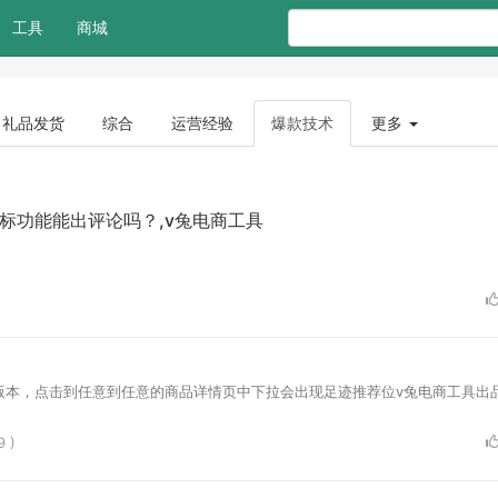
工具
商城
礼品发货
综合
运营经验
爆款技术
更多
标功能能出评论吗？,v兔电商工具
之后的版本，点击到任意到任意的商品详情页中下拉会出现足迹推荐位v兔电商工具出
9 )