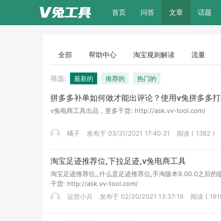
(current)
首页
问答
文章
话题
全部
帮助中心
淘宝规则解读
流量
筛选:
最新的
推荐的
热门的
拼多多补单如何做才能出评论？使用v兔拼多多打
v兔电商工具出品，更多干货: http://ask.vv-tool.com/
橘子
发布于 03/31/2021 17:40:31
阅读 ( 1382 )
淘宝足迹推荐位,下拉足迹,v兔电商工具
淘宝足迹推荐位,,什么是足迹推荐位,手淘版本9.00.0
干货: http://ask.vv-tool.com/
运营小兵
发布于 02/20/2021 13:37:19
阅读 ( 191