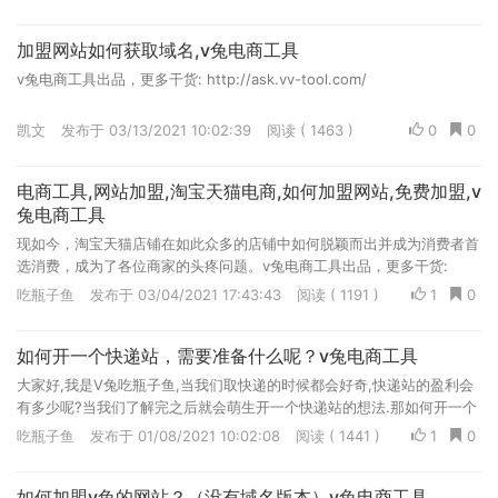
加盟网站如何获取域名,v兔电商工具
v兔电商工具出品，更多干货: http://ask.vv-tool.com/
凯文
发布于 03/13/2021 10:02:39
阅读 ( 1463 )
0
0
电商工具,网站加盟,淘宝天猫电商,如何加盟网站,免费加盟,v
兔电商工具
现如今，淘宝天猫店铺在如此众多的店铺中如何脱颖而出并成为消费者首
选消费，成为了各位商家的头疼问题。v兔电商工具出品，更多干货:
http://ask.vv-tool.com/
吃瓶子鱼
发布于 03/04/2021 17:43:43
阅读 ( 1191 )
1
0
如何开一个快递站，需要准备什么呢？v兔电商工具
大家好,我是V兔吃瓶子鱼,当我们取快递的时候都会好奇,快递站的盈利会
有多少呢?当我们了解完之后就会萌生开一个快递站的想法.那如何开一个
呢?我们一起来了解一下.v兔电商工具出品，更多干货: http://ask.vv-
吃瓶子鱼
发布于 01/08/2021 10:02:08
阅读 ( 1441 )
1
0
tool.com/
如何加盟v兔的网站？（没有域名版本）v兔电商工具