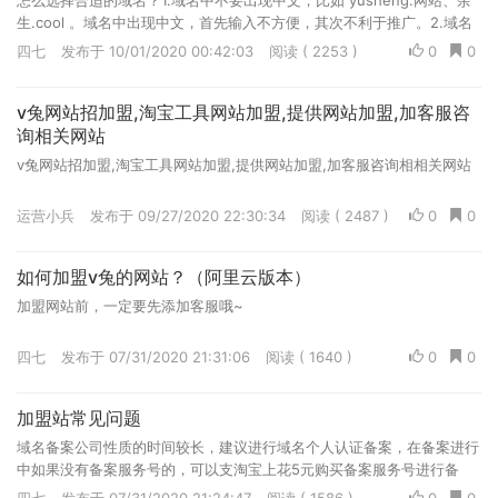
怎么选择合适的域名？1.域名中不要出现中文，比如 yusheng.网站、余
生.cool 。域名中出现中文，首先输入不方便，其次不利于推广。2.域名
尽量简短、易记，baidu.com、zhihu.com、vv-tool.com就是示范。3.
四七
发布于 10/01/2020 00:42:03
阅读 ( 2253 )
0
0
域名的重要性：域名相当于是流量的敲门砖，一个合适的域名，会让网站
推广变得轻松一些。
v兔网站招加盟,淘宝工具网站加盟,提供网站加盟,加客服咨
询相关网站
v兔网站招加盟,淘宝工具网站加盟,提供网站加盟,加客服咨询相相关网站
运营小兵
发布于 09/27/2020 22:30:34
阅读 ( 2487 )
0
0
如何加盟v兔的网站？（阿里云版本）
加盟网站前，一定要先添加客服哦~
四七
发布于 07/31/2020 21:31:06
阅读 ( 1640 )
0
0
加盟站常见问题
域名备案公司性质的时间较长，建议进行域名个人认证备案，在备案进行
中如果没有备案服务号的，可以支淘宝上花5元购买备案服务号进行备
案。例如，淘宝搜索：阿里云服务号